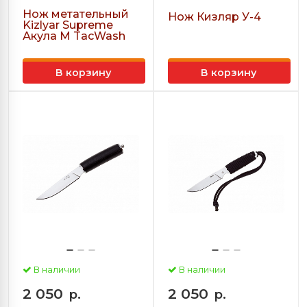
Нож метательный
Нож Кизляр У-4
Kizlyar Supreme
Акула М TacWash
В корзину
В корзину
В наличии
В наличии
2 050
2 050
р.
р.