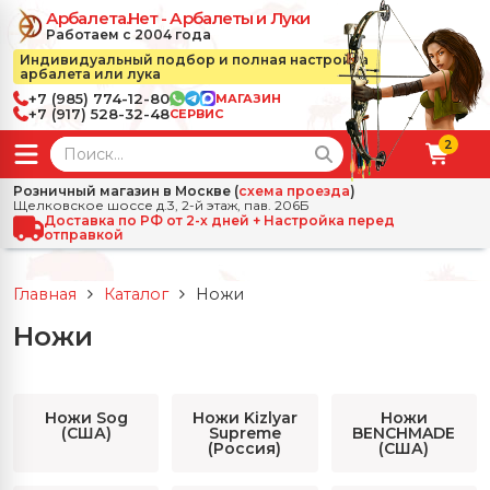
Арбалета.Нет - Арбалеты и Луки
Работаем с 2004 года
Индивидуальный подбор и полная настройка
арбалета или лука
+7 (985) 774-12-80
МАГАЗИН
+7 (917) 528-32-48
СЕРВИС
2
← Назад
✕
Розничный магазин в Москве (
схема проезда
)
Щелковское шоссе д.3, 2-й этаж, пав. 206Б
зад
✕
Арбалеты
Доставка по РФ от 2-х дней + Настройка перед
отправкой
Все Арбалеты
Назад
✕
и
Главная
Каталог
Ножи
 Луки
Арбалеты для отдыха
Ножи
Назад
✕
релы, боеприпасы
ссические луки
се Стрелы, боеприпасы
Блочные арбалеты
← Назад
✕
сессуары
Ножи Sog
Ножи Kizlyar
Ножи
(США)
Supreme
BENCHMADE
чные луки
е Аксессуары
трелы для арбалетов
Рекурсивные арбалеты
Ножи
(Россия)
(США)