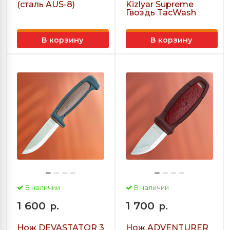
(сталь AUS-8)
Kizlyar Supreme
Гвоздь TacWash
В корзину
В корзину
В наличии
В наличии
1 600
1 700
р.
р.
Нож DEVASTATOR 3
Нож ADVENTURER