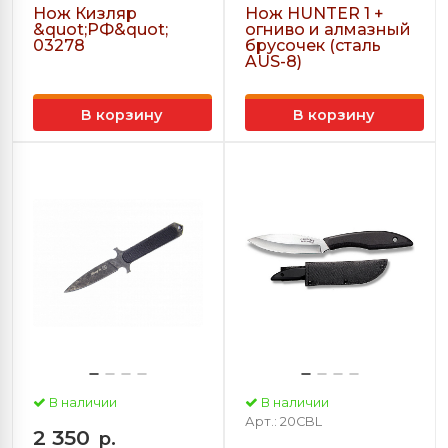
Нож Кизляр
Нож HUNTER 1 +
&quot;РФ&quot;
огниво и алмазный
03278
брусочек (сталь
AUS-8)
В корзину
В корзину
В наличии
В наличии
Арт.: 20CBL
2 350
р.