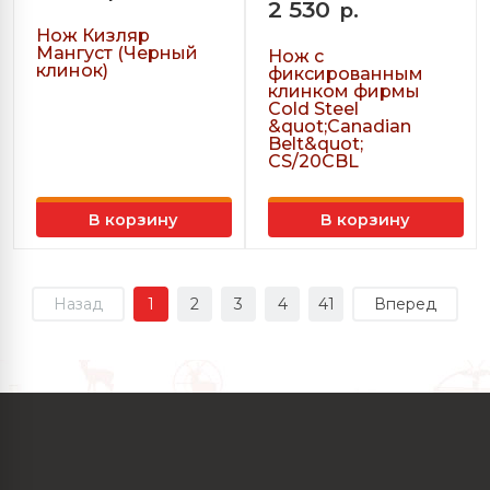
2 530
р.
Нож Кизляр
Мангуст (Черный
Нож с
клинок)
фиксированным
клинком фирмы
Cold Steel
&quot;Canadian
Belt&quot;
CS/20CBL
В корзину
В корзину
Назад
1
2
3
4
41
Вперед